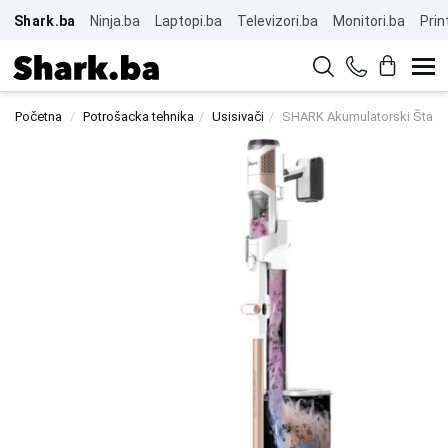
Shark.ba
Ninja.ba
Laptopi.ba
Televizori.ba
Monitori.ba
Prin
Početna
Potrošacka tehnika
Usisivači
SHARK Akumulatorski Štapni