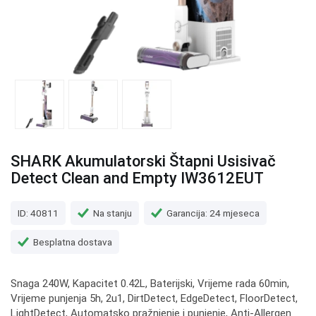
SHARK Akumulatorski Štapni Usisivač
Detect Clean and Empty IW3612EUT
ID: 40811
Na stanju
Garancija: 24 mjeseca
Besplatna dostava
Snaga 240W, Kapacitet 0.42L, Baterijski, Vrijeme rada 60min,
Vrijeme punjenja 5h, 2u1, DirtDetect, EdgeDetect, FloorDetect,
LightDetect, Automatsko pražnjenje i punjenje, Anti-Allergen