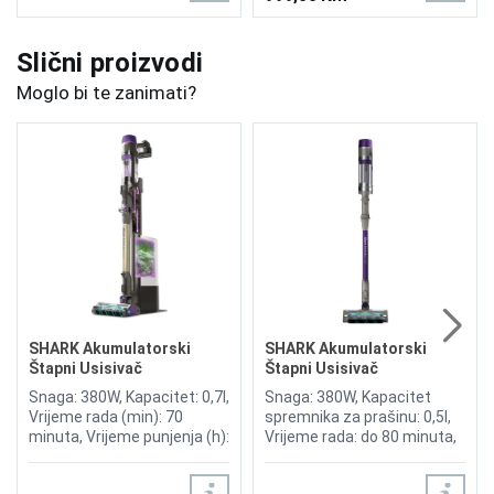
Slični proizvodi
Moglo bi te zanimati?
SHARK Akumulatorski
SHARK Akumulatorski
Štapni Usisivač
Štapni Usisivač
PowerDetect Clean &
PowerDetect IP1251EUT
Snaga: 380W, Kapacitet: 0,7l,
Snaga: 380W, Kapacitet
Empty IP3251EUT
Vrijeme rada (min): 70
spremnika za prašinu: 0,5l,
minuta, Vrijeme punjenja (h):
Vrijeme rada: do 80 minuta,
6 sati, DuoClean Detect,
DuoClean Detect,
DirectionDetect, DirtDetect,
DirectionDetect, Anti Hair