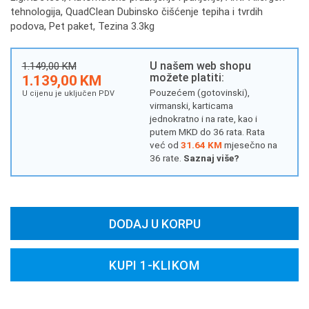
tehnologija, QuadClean Dubinsko čišćenje tepiha i tvrdih
podova, Pet paket, Tezina 3.3kg
U našem web shopu
1.149,00 KM
možete platiti:
1.139,00 KM
Pouzećem (gotovinski),
U cijenu je uključen PDV
virmanski, karticama
jednokratno i na rate, kao i
putem MKD do 36 rata. Rata
već od
31.64 KM
mjesečno na
36 rate.
Saznaj više?
DODAJ U KORPU
KUPI 1-KLIKOM