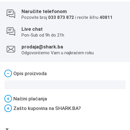
Naručite telefonom
Pozovite broj
033 873 872
i recite šifru
40811
Live chat
Pon-Sub od 9h do 21h
prodaja@shark.ba
Odgovorićemo Vam u najkraćem roku
−
Opis proizvoda
+
Načini plaćanja
+
Zašto kupovina na SHARK.BA?