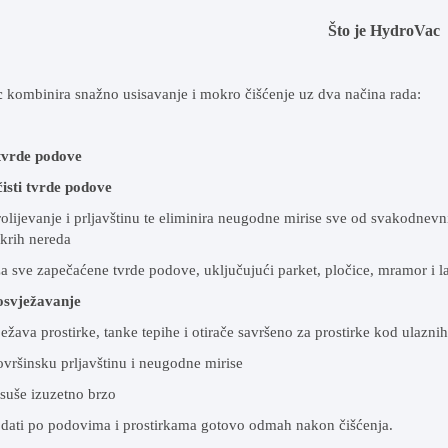
Što je HydroVac
c
kombinira snažno usisavanje i mokro čišćenje uz dva načina rada:
tvrde podove
čisti tvrde podove
olijevanje i prljavštinu te eliminira neugodne mirise sve od svakodnevnih 
krih nereda
 sve zapečaćene tvrde podove, uključujući parket, pločice, mramor i l
osvježavanje
vježava prostirke, tanke tepihe i otirače savršeno za prostirke kod ulaznih
vršinsku prljavštinu i neugodne mirise
suše izuzetno brzo
dati po podovima i prostirkama gotovo odmah nakon čišćenja.