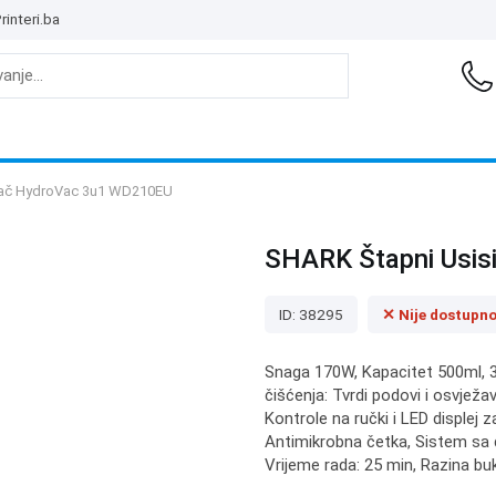
rinteri.ba
vač HydroVac 3u1 WD210EU
SHARK Štapni Usi
ID: 38295
✕ Nije dostupn
Snaga 170W, Kapacitet 500ml, 3u
čišćenja: Tvrdi podovi i osvježa
Kontrole na ručki i LED displej
Antimikrobna četka, Sistem sa 
Vrijeme rada: 25 min, Razina bu