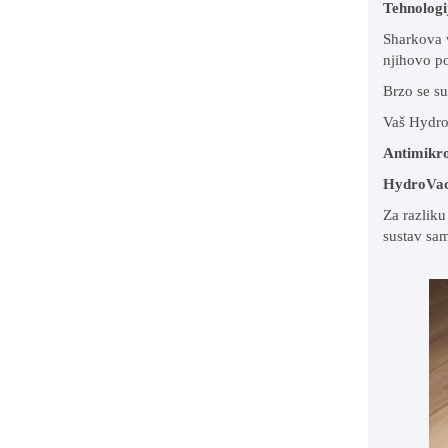
Tehnologi
Sharkova v
njihovo po
Brzo se suš
Vaš Hydro
Antimikro
HydroVa
Za razliku
sustav sam