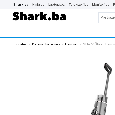
Shark.ba
Ninja.ba
Laptopi.ba
Televizori.ba
Monitori.ba
P
Početna
Potrošacka tehnika
Usisivači
SHARK Štapni Usisi