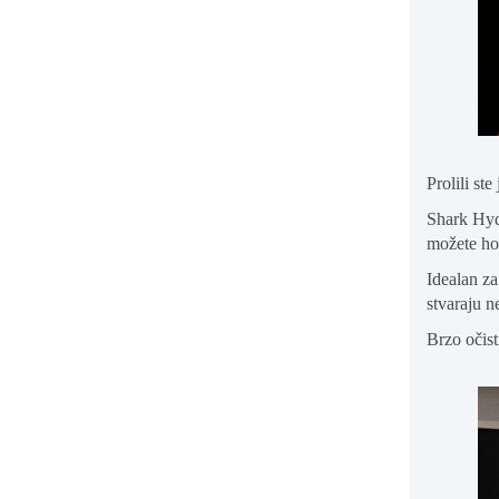
Prolili st
Shark Hydr
možete ho
Idealan za
stvaraju n
Brzo očist