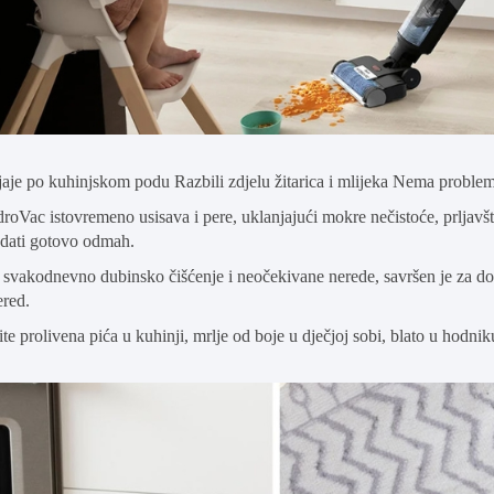
e jaje po kuhinjskom podu Razbili zdjelu žitarica i mlijeka Nema problem
oVac istovremeno usisava i pere, uklanjajući mokre nečistoće, prljavštin
dati gotovo odmah.
 svakodnevno dubinsko čišćenje i neočekivane nerede, savršen je za d
ered.
ite prolivena pića u kuhinji, mrlje od boje u dječjoj sobi, blato u hodnik