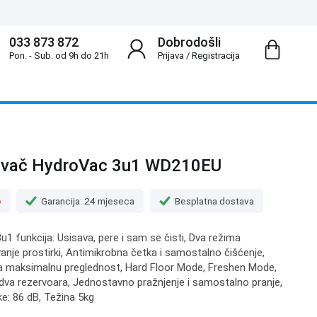
033 873 872
Dobrodošli
Pon. - Sub. od 9h do 21h
Prijava
/
Registracija
sivač HydroVac 3u1 WD210EU
o
Garancija: 24 mjeseca
Besplatna dostava
1 funkcija: Usisava, pere i sam se čisti, Dva režima
vanje prostirki, Antimikrobna četka i samostalno čišćenje,
 za maksimalnu preglednost, Hard Floor Mode, Freshen Mode,
dva rezervoara, Jednostavno pražnjenje i samostalno pranje,
ke: 86 dB, Težina 5kg