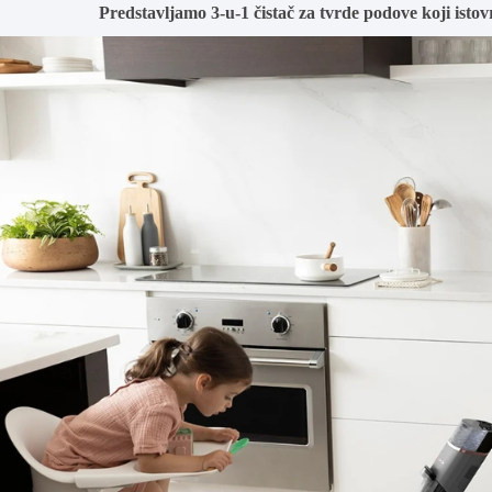
Predstavljamo 3-u-1 čistač za tvrde podove koji istovr