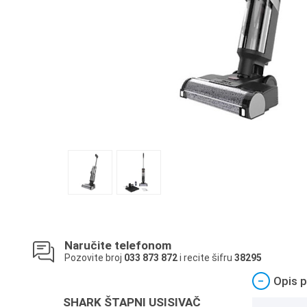
Naručite telefonom
Pozovite broj
033 873 872
i recite šifru
38295
−
Opis p
SHARK ŠTAPNI USISIVAČ