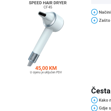
SPEED HAIR DRYER
CF45
+
Načini
+
Zašto
45,00 KM
U cijenu je uključen PDV
Česta
+
Kako m
+
Gdje s