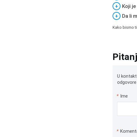
+
Koji j
+
Da li 
Kako bismo ti
Pitan
U kontakt
odgovore 
*
Ime
*
Koment