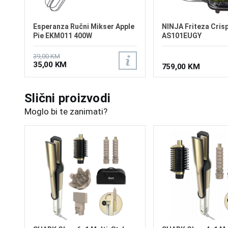
Esperanza Ručni Mikser Apple
NINJA Friteza Crisp
Pie EKM011 400W
AS101EUGY
39,00 KM
35,00 KM
759,00 KM
Slični proizvodi
Moglo bi te zanimati?