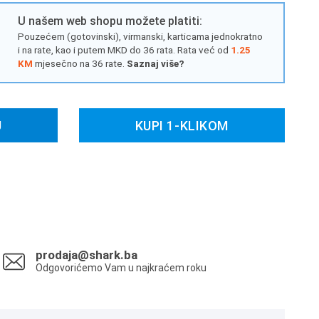
U našem web shopu možete platiti:
Pouzećem (gotovinski), virmanski, karticama jednokratno
i na rate, kao i putem MKD do 36 rata. Rata već od
1.25
KM
mjesečno na 36 rate.
Saznaj više?
U
KUPI 1-KLIKOM
prodaja@shark.ba
Odgovorićemo Vam u najkraćem roku