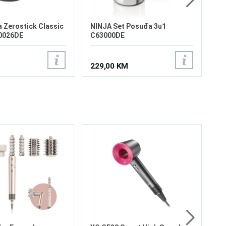
 Zerostick Classic
NINJA Set Posuđa 3u1
0026DE
C63000DE
229,00 KM
XO
Ha
Ra
vo
Ro
Mo
sp
sp
4
sp