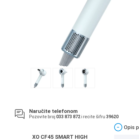
Naručite telefonom
Pozovite broj
033 873 872
i recite šifru
39620
−
Opis p
XO CF45 SMART HIGH