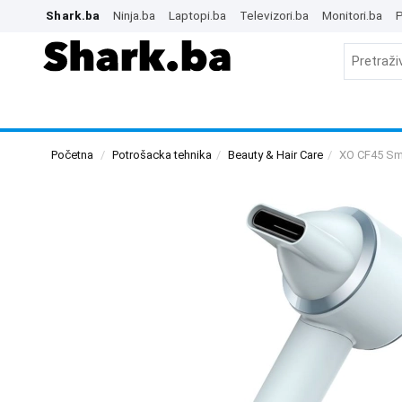
Shark.ba
Ninja.ba
Laptopi.ba
Televizori.ba
Monitori.ba
P
Početna
Potrošacka tehnika
Beauty & Hair Care
XO CF45 Sma