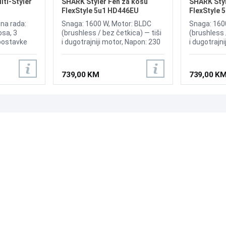
ti-Styler
SHARK Styler Fen za kosu
SHARK Styl
FlexStyle 5u1 HD446EU
FlexStyle 
HD446SLE
na rada:
Snaga: 1600 W, Motor: BLDC
Snaga: 160
osa, 3
(brushless / bez četkica) — tiši
(brushless 
 postavke
i dugotrajniji motor, Napon: 230
i dugotrajn
ija hladnog
V, Brzine: 3 nivoa protoka zraka,
V, Brzine: 3
hnologija,
Temperature: 3–4 nivoa
Temperatur
 kosu na
temperature + Cool Shot
temperatur
739,00 KM
739,00 K
o za kosu
(hladan zrak), Kontrola toplote:
(hladan zra
trator,
mjeri temperaturu oko 1000
mjeri temp
su, Brzo
puta u sekundi radi zaštite
puta u seku
ih
kose, Dužina kabla: 2.44 m, 5
kose, Dužin
nastavaka: Auto-wrap uvijači
nastavaka: 
PODRŠKA
PRATI NAS
(lijevi + desni), Ovalna četka za
(lijevi + de
volumen, Ravna četka za
volumen, R
Česta pitanja?
zaglađivanje, Koncentrator za
zaglađivanj
Reklamacije i povrati
feniranje, Difuzor za kovrdžavu
feniranje, 
Servis
kosu, torba / kutija za odlaganje
kosu, torba