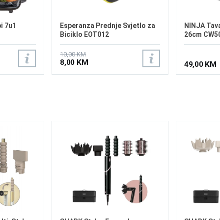
i 7u1
Esperanza Prednje Svjetlo za
NINJA Tava
Biciklo EOT012
26cm CW5
10,00 KM
8,00 KM
49,00 KM