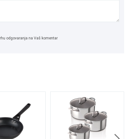
 svrhu odgovaranja na Vaš komentar
Es
či
1