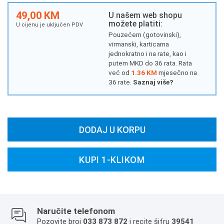
49,00 KM
U našem web shopu
možete platiti:
U cijenu je uključen PDV
Pouzećem (gotovinski),
virmanski, karticama
jednokratno i na rate, kao i
putem MKD do 36 rata. Rata
već od
1.36 KM
mjesečno na
36 rate.
Saznaj više?
DODAJ U KORPU
KUPI 1-KLIKOM
Naručite telefonom
Pozovite broj
033 873 872
i recite šifru
39541