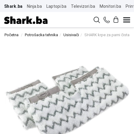
Shark.ba
Ninja.ba
Laptopi.ba
Televizori.ba
Monitori.ba
Prin
Početna
Potrošacka tehnika
Usisivači
SHARK krpe za parni čistač