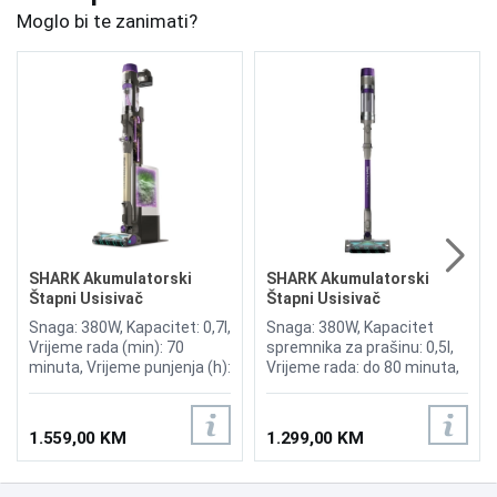
Moglo bi te zanimati?
SHARK Akumulatorski
SHARK Akumulatorski
Štapni Usisivač
Štapni Usisivač
PowerDetect Clean &
PowerDetect IP1251EUT
Snaga: 380W, Kapacitet: 0,7l,
Snaga: 380W, Kapacitet
Empty IP3251EUT
Vrijeme rada (min): 70
spremnika za prašinu: 0,5l,
minuta, Vrijeme punjenja (h):
Vrijeme rada: do 80 minuta,
6 sati, DuoClean Detect,
DuoClean Detect,
DirectionDetect, DirtDetect,
DirectionDetect, Anti Hair
EdgeDetect, FloorDetect,
Wrap Plus, Lagan i bežičan
1.559,00 KM
1.299,00 KM
Reverse Clean tehnologija,
za udobnost, Učinkovita
Anti-Allergen Complete Seal
filtracija čistog zraka,
tehnologija, Shark
Idealno za male prostore