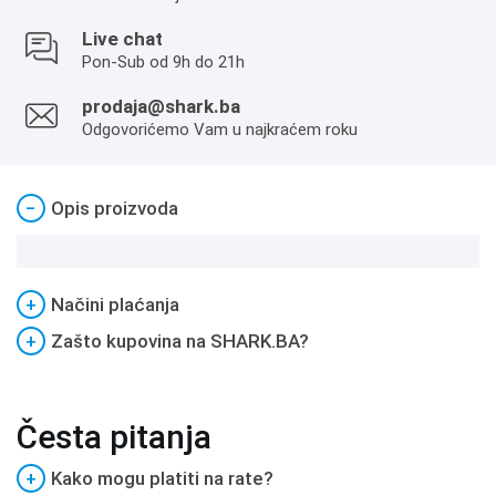
Live chat
Pon-Sub od 9h do 21h
prodaja@shark.ba
Odgovorićemo Vam u najkraćem roku
−
Opis proizvoda
+
Načini plaćanja
+
Zašto kupovina na SHARK.BA?
Česta pitanja
+
Kako mogu platiti na rate?