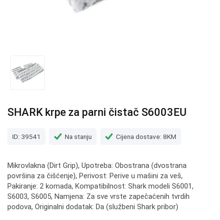
SHARK krpe za parni čistač S6003EU
ID: 39541
Na stanju
Cijena dostave: 8KM
Mikrovlakna (Dirt Grip), Upotreba: Obostrana (dvostrana
površina za čišćenje), Perivost: Perive u mašini za veš,
Pakiranje: 2 komada, Kompatibilnost: Shark modeli S6001,
S6003, S6005, Namjena: Za sve vrste zapečaćenih tvrdih
podova, Originalni dodatak: Da (službeni Shark pribor)