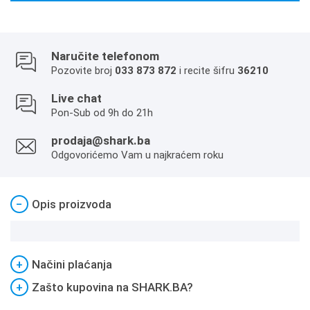
Naručite telefonom
Pozovite broj
033 873 872
i recite šifru
36210
Live chat
Pon-Sub od 9h do 21h
prodaja@shark.ba
Odgovorićemo Vam u najkraćem roku
−
Opis proizvoda
+
Načini plaćanja
+
Zašto kupovina na SHARK.BA?