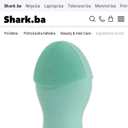
Shark.ba
Ninja.ba
Laptopi.ba
Televizori.ba
Monitori.ba
Prin
Početna
Potrošacka tehnika
Beauty & Hair Care
Esperanza Sonični 