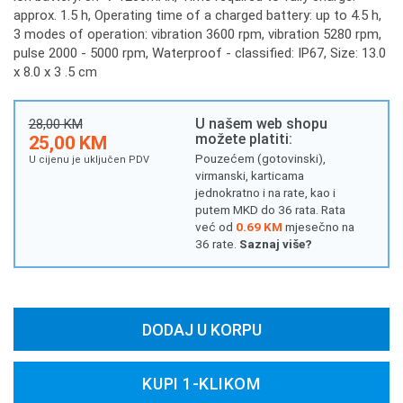
approx. 1.5 h, Operating time of a charged battery: up to 4.5 h,
3 modes of operation: vibration 3600 rpm, vibration 5280 rpm,
pulse 2000 - 5000 rpm, Waterproof - classified: IP67, Size: 13.0
x 8.0 x 3 .5 cm
U našem web shopu
28,00 KM
možete platiti:
25,00 KM
Pouzećem (gotovinski),
U cijenu je uključen PDV
virmanski, karticama
jednokratno i na rate, kao i
putem MKD do 36 rata. Rata
već od
0.69 KM
mjesečno na
36 rate.
Saznaj više?
DODAJ U KORPU
KUPI 1-KLIKOM