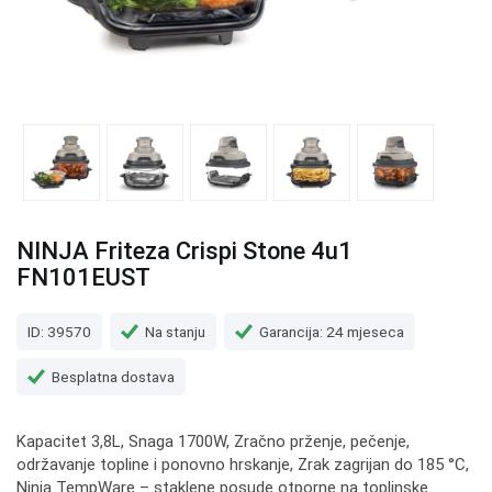
NINJA Friteza Crispi Stone 4u1
FN101EUST
ID: 39570
Na stanju
Garancija: 24 mjeseca
Besplatna dostava
Kapacitet 3,8L, Snaga 1700W, Zračno prženje, pečenje,
održavanje topline i ponovno hrskanje, Zrak zagrijan do 185 °C,
Ninja TempWare – staklene posude otporne na toplinske