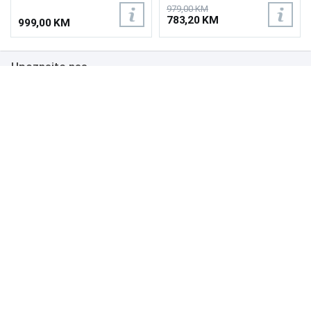
otvorenom, Ninja Woodfire
grickalice i još mnogo toga
979,00 KM
Pelete, All-Purpose Blend,
uz samo jedan uređaj,
783,20 KM
999,00 KM
Robust Blend, Nehrđajući
Autentičan okus drva:
čelik, Vodootporan prema
Zahvaljujući Woodfire
ocjeni IPX4, Težina: 13,9kg
tehnologiji,
Upoznajte nas
Visokotemperaturna
pećnica 370°C, Dimilica: Bez
plamena i komplikacija,
Poslovanje
Tajmer, Visina cm 47, Širina
cm 56,7, Dubina cm 61,5,
Podrška
Težina 19.1kg
NAČINI PLAĆANJA