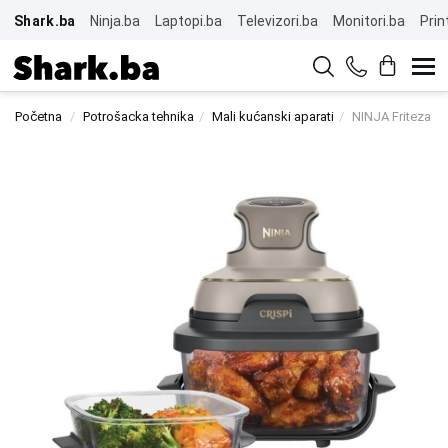
Shark.ba
Ninja.ba
Laptopi.ba
Televizori.ba
Monitori.ba
Prin
Početna
Potrošacka tehnika
Mali kućanski aparati
NINJA Friteza C