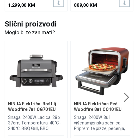
1.299,00 KM
889,00 KM
Slični proizvodi
Moglo bi te zanimati?
NINJA Električni Roštilj
NINJA Električna Peč
Woodfire 7u1 OG701EU
Woodfire 8u1 OO101EU
Snaga: 2400W, Ladica: 28 x
Snaga: 2400W, 8u1
37cm, Temperatura: 40°C -
višenamjenska pećnica:
240°C, BBQ Grill, BBQ
Pripremite pizze, pečenja,
Smoker, Air Fryer na
dimljena jela, dehidrirane