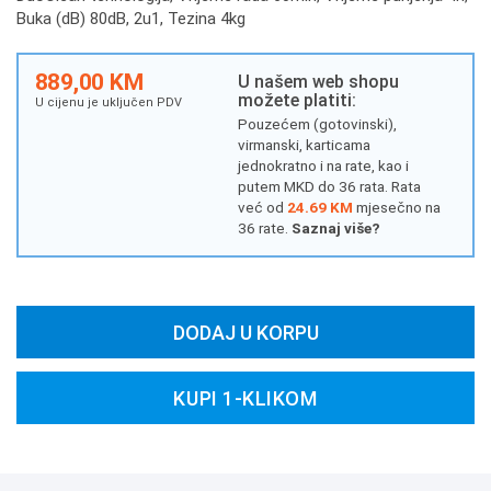
Buka (dB) 80dB, 2u1, Tezina 4kg
889,00 KM
U našem web shopu
možete platiti:
U cijenu je uključen PDV
Pouzećem (gotovinski),
virmanski, karticama
jednokratno i na rate, kao i
putem MKD do 36 rata. Rata
već od
24.69 KM
mjesečno na
36 rate.
Saznaj više?
DODAJ U KORPU
KUPI 1-KLIKOM