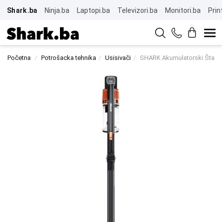
Shark.ba
Ninja.ba
Laptopi.ba
Televizori.ba
Monitori.ba
Prin
Početna
Potrošacka tehnika
Usisivači
SHARK Akumulatorski Štapni