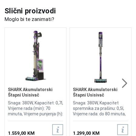
Slični proizvodi
Moglo bi te zanimati?
SHARK Akumulatorski
SHARK Akumulatorski
Štapni Usisivač
Štapni Usisivač
PowerDetect Clean &
PowerDetect IP1251EUT
Snaga: 380W, Kapacitet: 0,7l,
Snaga: 380W, Kapacitet
Empty IP3251EUT
Vrijeme rada (min): 70
spremnika za prašinu: 0,5l,
minuta, Vrijeme punjenja (h):
Vrijeme rada: do 80 minuta,
6 sati, DuoClean Detect,
DuoClean Detect,
DirectionDetect, DirtDetect,
DirectionDetect, Anti Hair
EdgeDetect, FloorDetect,
Wrap Plus, Lagan i bežičan
1.559,00 KM
1.299,00 KM
Reverse Clean tehnologija,
za udobnost, Učinkovita