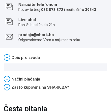
Naručite telefonom
Pozovite broj
033 873 872
i recite šifru
39543
Live chat
Pon-Sub od 9h do 21h
prodaja@shark.ba
Odgovorićemo Vam u najkraćem roku
−
Opis proizvoda
+
Načini plaćanja
+
Zašto kupovina na SHARK.BA?
Česta pitanja