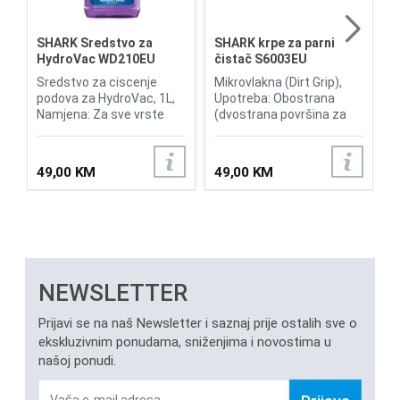
u
k
2
SHARK Sredstvo za
SHARK krpe za parni
za
HydroVac WD210EU
čistač S6003EU
pr
T
Sredstvo za ciscenje
Mikrovlakna (Dirt Grip),
te
podova za HydroVac, 1L,
Upotreba: Obostrana
ba
Namjena: Za sve vrste
(dvostrana površina za
M
zapečaćenih tvrdih
čišćenje), Perivost: Perive
pu
podova i prostirke,
u mašini za veš, Pakiranje:
k
Tehnologija: Odour
2 komada,
49,00 KM
49,00 KM
R
Neutraliser –
Kompatibilnost: Shark
ba
neutralizacija mirisa,
modeli S6001, S6003,
Sušenje: Brzo sušenje,
S6005, Namjena: Za sve
bez ostataka
vrste zapečaćenih tvrdih
Kompatibilnost: Shark
podova, Originalni
HydroVac WD110, WD210,
dodatak: Da (službeni
Površine: Drvo, pločice,
Shark pribor)
NEWSLETTER
mermer, laminat, Miris:
Svjež miris bez hemijskih
Prijavi se na naš Newsletter i saznaj prije ostalih sve o
ostataka, Upotreba:
Direktno u uređaj za
ekskluzivnim ponudama, sniženjima i novostima u
čišćenje HydroVac
našoj ponudi.