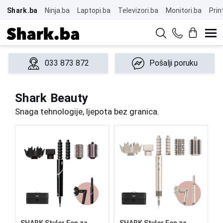
Shark.ba
Ninja.ba
Laptopi.ba
Televizori.ba
Monitori.ba
Prin
033 873 872
Pošalji poruku
Shark Beauty
Snaga tehnologije, ljepota bez granica.
S
S
S
r
ko
p
F
Gl
8
SHARK Styler Fen za
SHARK Styler Fen za