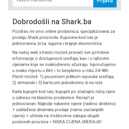
Prijava
Dobrodošli na Shark.ba
Pozdrav, mi smo online prodavnica, specijalizovana za
prodaju Shark proizvoda. Kupovina kod nas je
jednostavna, brza, sigurna i krajnje ekonomična.
Na našoj web stranici možeš pronaći sve potrebne
informacije o dostupnosti uređaja, kao i o njihovim
cijenama koje se svakodnevno ažuriraju. Isporučujemo
u svako mjestu u BiH, i to besplatno u roku 24/48h.
Platiti možeš: 1) pouzećem prilikom isporuke uređaja,
2) virmanski i 3) karticom jednokratno ili na rate.
Kada kupuješ kod nas, kupuješ po značajno nižoj cijeni
u odnosu na klasične prodavnice. Recept je
jednostavan: Najbolje nabavne cijene (radimo direktno)
+ usklađena dinamika prodaje (nama zastarijelih
cijena) + ušteda na troškovima zakupa skupih
poslovnih prostora = NISKA CIJENA UREĐAJA!